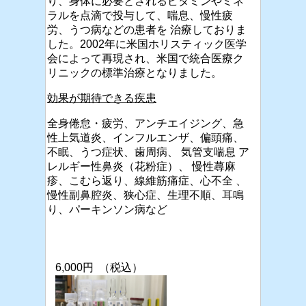
り、身体に必要とされるビタミンやミネ
ラルを点滴で投与して、喘息、慢性疲
労、うつ病などの患者を 治療しておりま
した。2002年に米国ホリスティック医学
会によって再現され、米国で統合医療ク
リニックの標準治療となりました。
効果が期待できる疾患
全身倦怠・疲労、アンチエイジング、急
性上気道炎、インフルエンザ、偏頭痛、
不眠、うつ症状、歯周病、 気管支喘息 ア
レルギー性鼻炎（花粉症）、 慢性蕁麻
疹、こむら返り、線維筋痛症、心不全 、
慢性副鼻腔炎、狭心症、生理不順、耳鳴
り、パーキンソン病など
6,000
円
（税込）