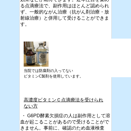
る点滴療法で、副作用はほとんど認められ
ず、一般的ながん治療（抗がん剤治療・放
射線治療）と併用して受けることができま
す。
当院では防腐剤の入ってない
ビタミンC製剤を使用しています。
高濃度ビタミンＣ点滴療法を受けられ
ない方
・
G6PD
酵素欠損症の人は副作用として溶
血が起こることがあるので受けることがで
きま
せ
ん。
事前に、確認のため血液検査