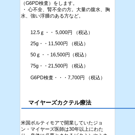
（
G6PD
検査）をします。
・
心不全、腎不全の方。大量の腹水、胸
水、強い浮腫のある方など。
12.5
ｇ・・
5,000
円 （税込）
25g
・・
11,500
円 （税込）
50
ｇ・・
16,500
円（税込）
75g
・・21
,500
円 （税込）
G6PD
検査・・・7
,700
円 （税込）
マイヤーズカクテル療法
米国ボルティモアで開業していたジョ
ン・マイヤーズ医師は30年以上にわた