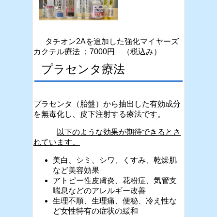
タチオン2Aを追加した強化マイヤーズ
カクテル療法 ；7000円 （税込み）
プラセンタ療法
プラセンタ（胎盤）から抽出した有効成分
を無毒化し、皮下注射する療法です。
以下のような効果が期待できるとさ
れています。
美白、シミ、シワ、くすみ、乾燥肌
など美容効果
アトピー性皮膚炎、花粉症、気管支
喘息などのアレルギー改善
生理不順、生理痛、便秘、冷え性な
ど女性特有の症状の緩和