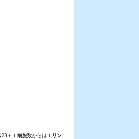
D28＋Ｔ細胞数からはＴ
リン