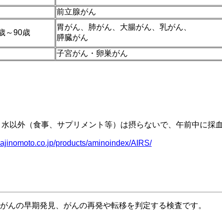
前立腺がん
胃がん、肺がん、大腸がん、乳がん、
0歳～90歳
膵臓がん
子宮がん・卵巣がん
、水以外（食事、サプリメント等）は摂らないで、午前中に採
.ajinomoto.co.jp/products/aminoindex/AIRS/
てがんの早期発見、がんの再発や転移を判定する検査です。