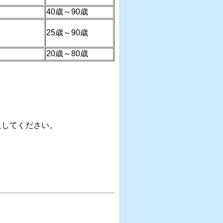
40
歳～
90
歳
25
歳～
90
歳
20
歳～
80
歳
血してください。