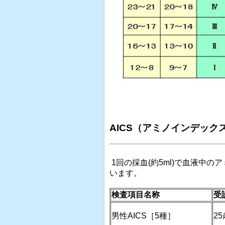
AICS（アミノインデッ
1
回の採血
(
約
5ml)
で血液中のア
います。
検査項目名称
受
男性
AICS
［
5
種］
25