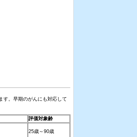
ます。早期のがんにも対応して
評価対象齢
25
歳～
90
歳