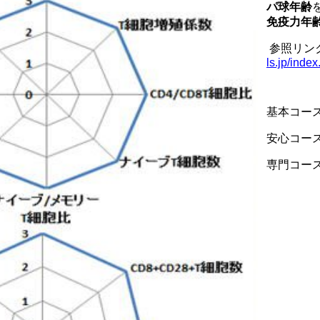
パ球年齢
免疫力年
参照リンク
ls.jp/index
基本コース
安心コース
専門コース