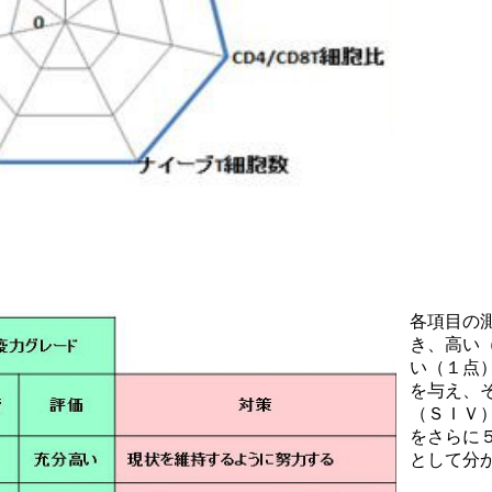
各項目の
き、高い
い（１点
を与え、
（ＳＩＶ
をさらに
として分