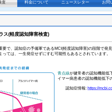
検査
料金について
ニュースレター
お問
ラス(軽度認知障害検査)
要で、認知症の予備軍であるMCI(軽度認知障害)の段階で発
よっては、一生発症せずにすむ可能性もあるとされています。
青点線
が健常者の認知機能
イマー病患者の認知機能低下
認知症情報:
https://mcbi.co